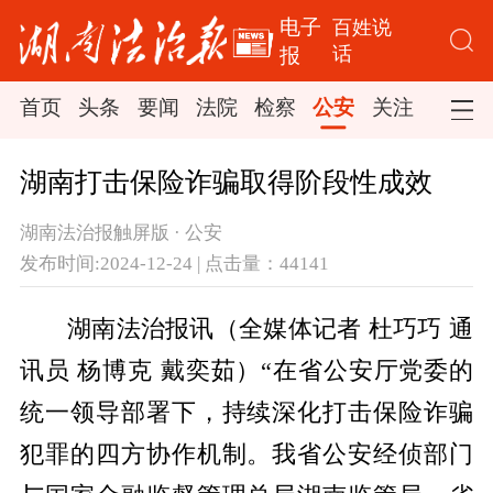
电子
百姓说
话
报
首页
头条
要闻
法院
检察
公安
关注
司法
湖南打击保险诈骗取得阶段性成效
湖南法治报触屏版 · 公安
发布时间:2024-12-24 | 点击量：44141
湖南法治报讯（全媒体记者 杜巧巧 通
讯员 杨博克 戴奕茹）“在省公安厅党委的
统一领导部署下，持续深化打击保险诈骗
犯罪的四方协作机制。我省公安经侦部门