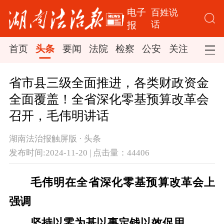
电子
百姓说
话
报
首页
头条
要闻
法院
检察
公安
关注
司法
省市县三级全面推进，各类财政资金
全面覆盖！全省深化零基预算改革会
召开，毛伟明讲话
湖南法治报触屏版 · 头条
发布时间:2024-11-20 | 点击量：44406
毛伟明在全省深化零基预算改革会上
强调
坚持以零为基以事定钱以效促用