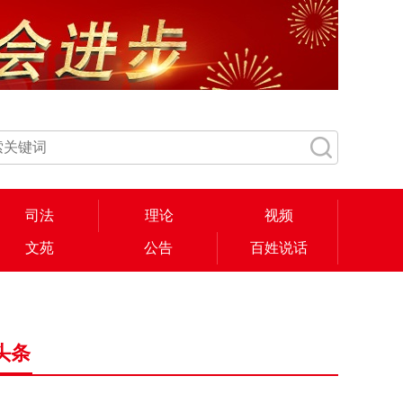
司法
理论
视频
文苑
公告
百姓说话
头条