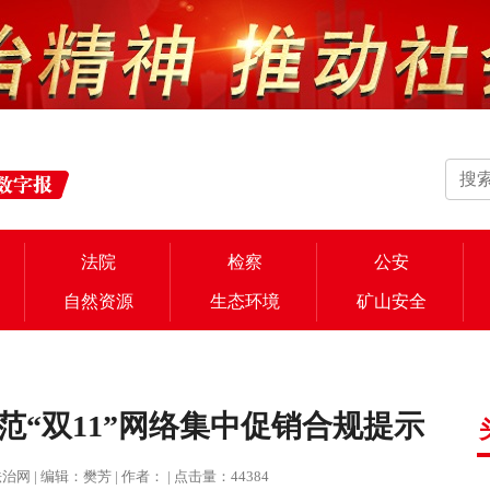
法院
检察
公安
自然资源
生态环境
矿山安全
“双11”网络集中促销合规提示
-法治网 | 编辑：樊芳 | 作者： | 点击量：44384