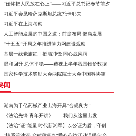
“始终把人民放在心上”——习近平总书记春节前夕
习近平会见哈萨克斯坦总统托卡耶夫
赴辽宁看望慰问基层干部群众纪实
习近平在上海考察
人工智能发展的中国之道：前瞻布局 健康发展
“十五五”开局之年推进算力网建设观察
基层一线党旗红丨挺膺冲锋 同心战风雨
温和回升 总体平稳——透视上半年我国物价数据
国家科学技术奖励大会两院院士大会中国科协第
要闻
十一次全国代表大会在京召开
湖南为千亿药械产业出海开具“合规良方”
《法治先锋 青年开讲》——我们从这里出发
【法治“证”能量 时代新湘军】以公证为盾，守创
“情系流沙河·乡村迎振兴”爱心公益活动温暖宁乡