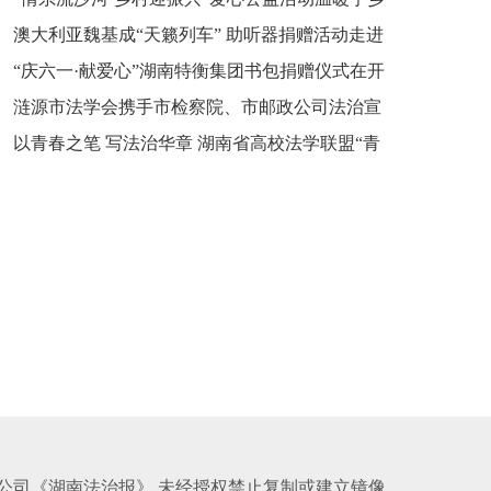
新之魂 湖南青年公证人为知识产权保护筑牢防线
澳大利亚魏基成“天籁列车” 助听器捐赠活动走进
市流沙河镇
“庆六一·献爱心”湖南特衡集团书包捐赠仪式在开
开慧镇
涟源市法学会携手市检察院、市邮政公司法治宣
慧镇举行
以青春之笔 写法治华章 湖南省高校法学联盟“青
讲走进七星街镇仙洞中学
年说法”实践基地揭牌
公司《湖南法治报》 未经授权禁止复制或建立镜像