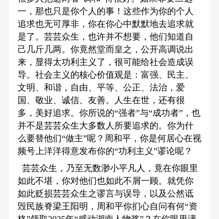
一，那也只是你个人的事！这些作为你的个人
追求也无可厚非，你在你心中默默地去追求就
是了。芸芸众生，也许并不想要，他们知道自
己几斤几两。你竟然堂而皇之，公开高调说出
来，显得太功利主义了，很可能给社会造成误
导。社会主义的核心价值观是：富强、民主、
文明、和谐，自由、平等、公正、法治，爱
国、敬业、诚信、友善‌。人生在世，还有很
多，美好追求。你所说的“强者”与“成功者”，也
并不是芸芸众生大多数人所要追求的。你为什
么要替他们“做主”呢？周和平，你是何居心在视
频号上洋洋得意发布你的“功利主义”谬论呢？
芸芸众生，乃至无数渺小平凡人，竟在你眼里
如此不堪，你对他们也如此不屑一顾。就凭你
如此贬损芸芸众生之谬言与误导，以及公然诋
毁民族脊梁王阳明，周和平你扪心自问有何“资
格”领取2025年“感动湖南人物奖”？在你眼里满