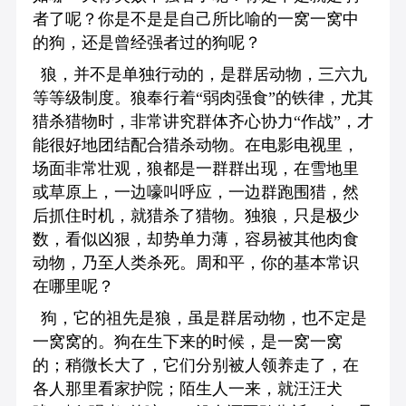
者了呢？你是不是是自己所比喻的一窝一窝中
的狗，还是曾经强者过的狗呢？
狼，并不是单独行动的，是群居动物，三六九
等等级制度。狼奉行着“弱肉强食”的铁律，尤其
猎杀猎物时，非常讲究群体齐心协力“作战”，才
能很好地团结配合猎杀动物。在电影电视里，
场面非常壮观，狼都是一群群出现，在雪地里
或草原上，一边嚎叫呼应，一边群跑围猎，然
后抓住时机，就猎杀了猎物。独狼，只是极少
数，看似凶狠，却势单力薄，容易被其他肉食
动物，乃至人类杀死。周和平，你的基本常识
在哪里呢？
狗，它的祖先是狼，虽是群居动物，也不定是
一窝窝的。狗在生下来的时候，是一窝一窝
的；稍微长大了，它们分别被人领养走了，在
各人那里看家护院；陌生人一来，就汪汪犬