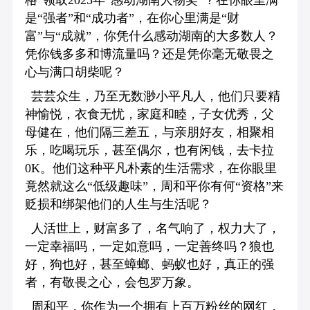
是“强者”和“成功者”，在你心里满是“财
富”与“成就”，你凭什么感动湖南的大多数人？
凭你钱多多和博流量吗？还是凭你毫无敬畏之
心与满口胡柴呢？
芸芸众生，乃至无数渺小平凡人，他们只要精
神愉悦，衣食无忧，家庭和睦，子女优秀，父
母健在，他们隔三差五，与亲朋好友，相聚相
乐，吃喝玩乐，甚至偶尔，也有闲钱，去卡拉
0K。他们这种平凡朴素的生活需求，在你眼里
竟然就这么“低级趣味”，周和平你有何“资格”来
贬损和绑架他们的人生与生活呢？
人活世上，财富多了，名气响了，权力大了，
一定幸福吗，一定如意吗，一定善终吗？狼也
好，狗也好，甚至蟑螂、蚂蚁也好，真正的强
者，有敬畏之心，会包罗万象。
周和平，你作为一个拥有上百万粉丝的网红，