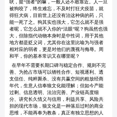
吠，挺“强者”的嘛，一般人还不敢靠近。人一旦
被狗咬了，终生难忘，不及时打狂犬疫苗，就
得狂犬病，目前世上还没有治这种病的药，只
能一死了之。狗其实也强大，它怎么就不是强
者呢，它怎么就不入你的“法眼”呢？狗虽然也强
大，但除指代动物本身时是中性词，用于其他
地方都是贬义词，尤其你在这里比喻为与强者
相对应的弱者，更是对他们的蔑视与侮辱。周
和平，你的基本常识又在哪里呢？
在早年不需要长期口碑与稳定合作、规则不完
善、为抢占市场可以牺牲合作、短视逐利、透
支信任、纯粹厮杀、没有共赢空间的粗放经商
年代，生意人信奉狼文化能理解；但如今产能
过剩、信息透明、法治完善、产业链高度细
分、讲究长久情义与信用，利益共享、风险共
担的现代市场，狼文化是一种落后过时的商业
思维，不能再奉为教条，真正有独立思想的人