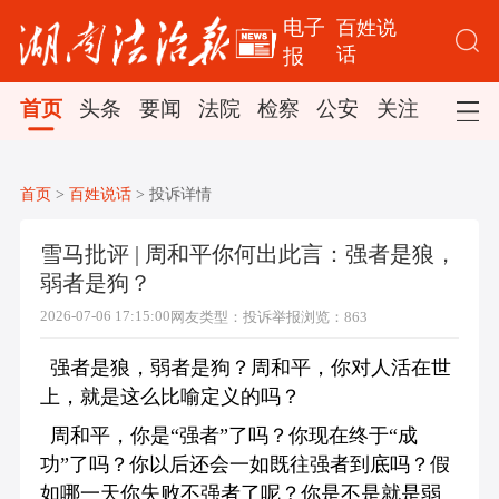
电子
百姓说
话
报
首页
头条
要闻
法院
检察
公安
关注
司法
首页
>
百姓说话
>
投诉详情
雪马批评 | 周和平你何出此言：强者是狼，
弱者是狗？
2026-07-06 17:15:00
网友
类型：投诉举报
浏览：863
强者是狼，弱者是狗？周和平，你对人活在世
上，就是这么比喻定义的吗？
周和平，你是“强者”了吗？你现在终于“成
功”了吗？你以后还会一如既往强者到底吗？假
如哪一天你失败不强者了呢？你是不是就是弱