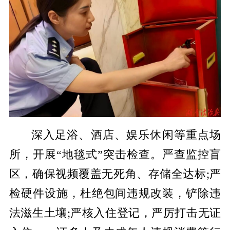
深入足浴、酒店、娱乐休闲等重点场
所，开展“地毯式”突击检查。严查监控盲
区，确保视频覆盖无死角、存储全达标;严
检硬件设施，杜绝包间违规改装，铲除违
法滋生土壤;严核入住登记，严厉打击无证