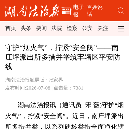
电子
百姓说
话
报
首页
头条
要闻
法院
检察
公安
关注
司法
守护“烟火气”，拧紧“安全阀”——南
庄坪派出所多措并举筑牢辖区平安防
线
湖南法治报触屏版 · 张家界
发布时间:2026-07-08 | 点击量：7381
湖南法治报讯（通讯员
宋 薇)
守护“烟
火气”，拧紧“安全阀”。近日，南庄坪派出
所多措并举，以系列硬核举措全面净化辖