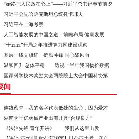
“始终把人民放在心上”——习近平总书记春节前夕
习近平会见哈萨克斯坦总统托卡耶夫
赴辽宁看望慰问基层干部群众纪实
习近平在上海考察
人工智能发展的中国之道：前瞻布局 健康发展
“十五五”开局之年推进算力网建设观察
基层一线党旗红丨挺膺冲锋 同心战风雨
温和回升 总体平稳——透视上半年我国物价数据
国家科学技术奖励大会两院院士大会中国科协第
要闻
十一次全国代表大会在京召开
连线蔡皋：我的名字代表低处的生命，因为爱才
湖南为千亿药械产业出海开具“合规良方”
接近理想的高地
《法治先锋 青年开讲》——我们从这里出发
【法治“证”能量 时代新湘军】以公证为盾，守创