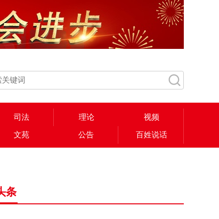
司法
理论
视频
文苑
公告
百姓说话
头条