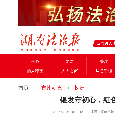
头条
要闻
关注
清风瞭望
人大之窗
应急管理
首页
>
市州动态
>
株洲
银发守初心，红
2026-07-08 16:10:18 来源：湖南