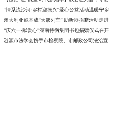
“情系流沙河·乡村迎振兴”爱心公益活动温暖宁乡
新之魂 湖南青年公证人为知识产权保护筑牢防线
澳大利亚魏基成“天籁列车” 助听器捐赠活动走进
市流沙河镇
“庆六一·献爱心”湖南特衡集团书包捐赠仪式在开
开慧镇
涟源市法学会携手市检察院、市邮政公司法治宣
慧镇举行
讲走进七星街镇仙洞中学