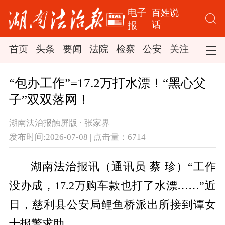
电子
百姓说
话
报
首页
头条
要闻
法院
检察
公安
关注
司法
“包办工作”=17.2万打水漂！“黑心父
子”双双落网！
湖南法治报触屏版 · 张家界
发布时间:2026-07-08 | 点击量：6714
湖南法治报讯（通讯员 蔡 珍）“工作
没办成，17.2万购车款也打了水漂……”近
日，慈利县公安局鲤鱼桥派出所接到谭女
士报警求助。