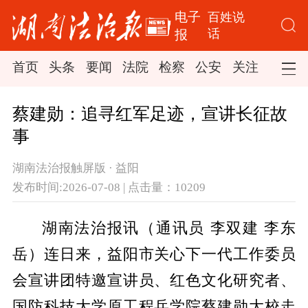
电子
百姓说
话
报
首页
头条
要闻
法院
检察
公安
关注
司法
蔡建勋：追寻红军足迹，宣讲长征故
事
湖南法治报触屏版 · 益阳
发布时间:2026-07-08 | 点击量：10209
湖南法治报讯（通讯员 李双建 李东
岳）连日来
，益阳市关
心下一代工作委员
会宣讲团特邀宣讲员、
红色文化研究者、
国防科技大学原工程兵学院蔡建勋大校走