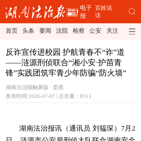
电子
百姓说
话
报
首页
头条
要闻
法院
检察
公安
关注
司法
反诈宣传进校园 护航青春不“诈”道
——涟源刑侦联合“湘小安·护苗青
锋”实践团筑牢青少年防骗“防火墙”
湖南法治报触屏版 · 娄底
发布时间:2026-07-07 | 点击量：8313
湖南法治报讯（通讯员 刘韫琛）7月2
日，涟源市公安局刑侦大队联合湖南安全