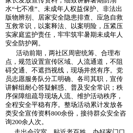
家长发放宣传资料，细致讲解暑期防溺
水“七不准”、未成年人权益保护、非法出
版物辨别、居家安全隐患排查、应急自救
互救常识，以案释法、以案明险，压紧压
实家庭监护责任，牢牢筑牢暑期未成年人
安全防护网。
活动前期，两社区周密统筹、合理布
点，规范设置宣传区域、人流通道，不阻
碍交通、不遮挡视线，现场井然有序。党
员志愿服务队分工明确、各司其职，宣传
讲解组耐心答疑解惑、普及安全常识；秩
序保障组疏导现场人流、维护活动秩序，
全程安全平稳有序。整场活动累计发放各
类安全宣传资料800余份，接待群众安全咨
询200余人次。
走出会议室、贴近老百姓，办好家门口