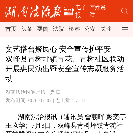
电子
百姓说
话
报
首页
头条
要闻
法院
检察
公安
关注
司法
文艺搭台聚民心 安全宣传护平安 ——
双峰县青树坪镇青花、青树社区联动
开展惠民演出暨安全宣传志愿服务活
动
湖南法治报触屏版 · 娄底
发布时间:2026-07-07 | 点击量：7211
湖南法治报讯（通讯员 曾朝晖 彭奕亭
王玖华）7月3日，双峰县青树坪镇青花社