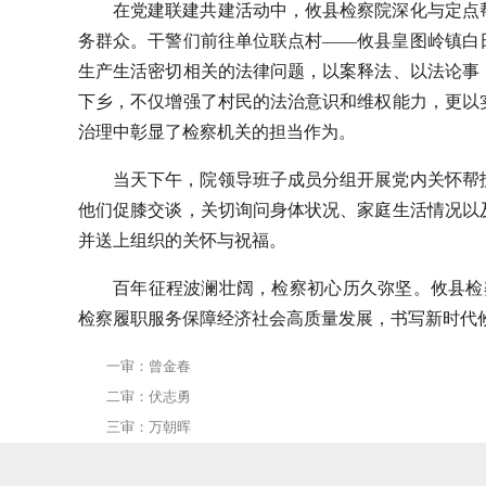
在党建联建共建活动中，攸县检察院深化与定点
务群众。干警们前往单位联点村——攸县皇图岭镇白
生产生活密切相关的法律问题，以案释法、以法论事
下乡，不仅增强了村民的法治意识和维权能力，更以
治理中彰显了检察机关的担当作为。
当天下午，院领导班子成员分组开展党内关怀帮
他们促膝交谈，关切询问身体状况、家庭生活情况以
并送上组织的关怀与祝福。
百年征程波澜壮阔，检察初心历久弥坚。攸县检
检察履职服务保障经济社会高质量发展，书写新时代
一审：曾金春
二审：伏志勇
三审：万朝晖