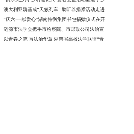
新之魂 湖南青年公证人为知识产权保护筑牢防线
澳大利亚魏基成“天籁列车” 助听器捐赠活动走进
市流沙河镇
“庆六一·献爱心”湖南特衡集团书包捐赠仪式在开
开慧镇
涟源市法学会携手市检察院、市邮政公司法治宣
慧镇举行
以青春之笔 写法治华章 湖南省高校法学联盟“青
讲走进七星街镇仙洞中学
年说法”实践基地揭牌