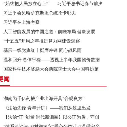
“始终把人民放在心上”——习近平总书记春节前夕
习近平会见哈萨克斯坦总统托卡耶夫
赴辽宁看望慰问基层干部群众纪实
习近平在上海考察
人工智能发展的中国之道：前瞻布局 健康发展
“十五五”开局之年推进算力网建设观察
基层一线党旗红丨挺膺冲锋 同心战风雨
温和回升 总体平稳——透视上半年我国物价数据
国家科学技术奖励大会两院院士大会中国科协第
要闻
十一次全国代表大会在京召开
湖南为千亿药械产业出海开具“合规良方”
《法治先锋 青年开讲》——我们从这里出发
【法治“证”能量 时代新湘军】以公证为盾，守创
“情系流沙河·乡村迎振兴”爱心公益活动温暖宁乡