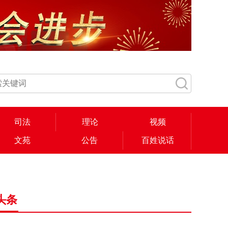
司法
理论
视频
文苑
公告
百姓说话
头条