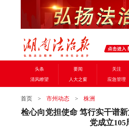
头条
要闻
关注
清风瞭望
人大之窗
应急管理
首页
>
市州动态
>
株洲
检心向党担使命 笃行实干谱新
党成立10