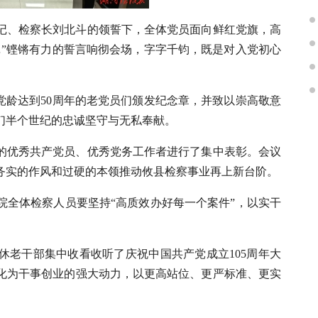
记、检察长刘北斗的领誓下，全体党员面向鲜红党旗，高
…”铿锵有力的誓言响彻会场，字字千钧，既是对入党初心
。
为党龄达到50周年的老党员们颁发纪念章，并致以崇高敬意
们半个世纪的忠诚坚守与无私奉献。
出的优秀共产党员、优秀党务工作者进行了集中表彰。会议
务实的作风和过硬的本领推动攸县检察事业再上新台阶。
院全体检察人员要坚持“高质效办好每一个案件”，以实干
休老干部集中收看收听了庆祝中国共产党成立105周年大
化为干事创业的强大动力，以更高站位、更严标准、更实