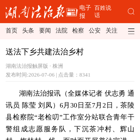
电子
百姓说
话
报
首页
头条
要闻
法院
检察
公安
关注
司法
送法下乡共建法治乡村
湖南法治报触屏版 · 株洲
发布时间:2026-07-06 | 点击量：8341
湖南法治报讯（全媒体记者 伏志勇 通
讯员 陈莹 刘凤）6月30日至7月2日，茶陵
县检察院“老检叨”工作室分站联合青年干
警组成志愿服务队，下沉茶冲村、辉山