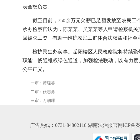
表全权负责。
截至目前，750余万元欠薪已足额发放至农民
承办检察官认为，陈某某、吴某某等人申请检察机关
回被欠工资，有助于维护农民工群体合法权益和社会
检护民生办实事。岳阳楼区人民检察院将持续聚
职能，畅通维权绿色通道，加强检法联动，以有力度
公平正义。
一审：黄瑶睿
二审：伏志勇
三审：万朝晖
广告热线：0731-84802118 湖南法治报官网ICP备