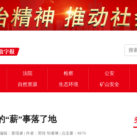
法院
检察
公安
自然资源
生态环境
矿山安全
的“薪”事落了地
院 | 编辑：黄瑶睿 | 作者：郭玲 邹睿琳 | 点击量：9876