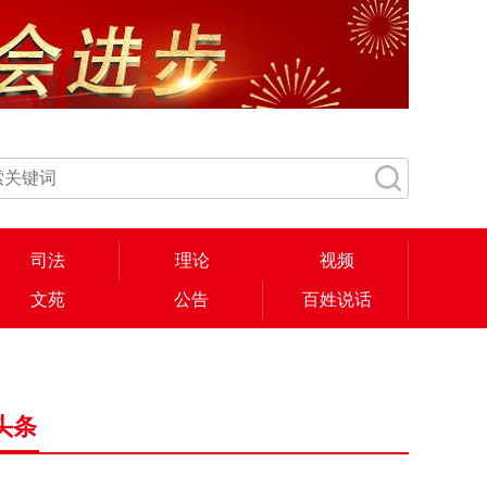
司法
理论
视频
文苑
公告
百姓说话
头条