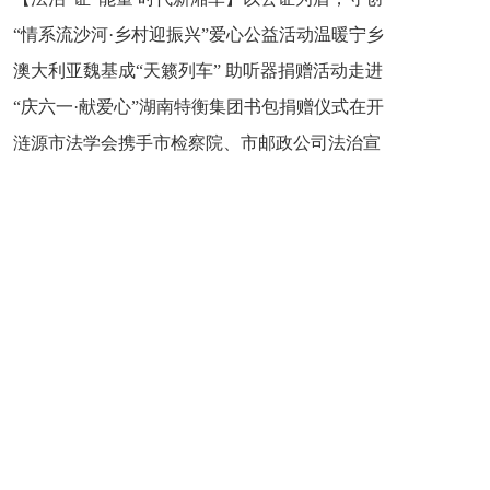
“情系流沙河·乡村迎振兴”爱心公益活动温暖宁乡
新之魂 湖南青年公证人为知识产权保护筑牢防线
澳大利亚魏基成“天籁列车” 助听器捐赠活动走进
市流沙河镇
“庆六一·献爱心”湖南特衡集团书包捐赠仪式在开
开慧镇
涟源市法学会携手市检察院、市邮政公司法治宣
慧镇举行
讲走进七星街镇仙洞中学