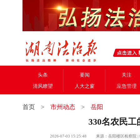
头条
要闻
关注
清风瞭望
人大之窗
应急管理
首页
>
市州动态
>
岳阳
330名农民工
2026-07-03 15:25:48 来源：岳阳楼区检察