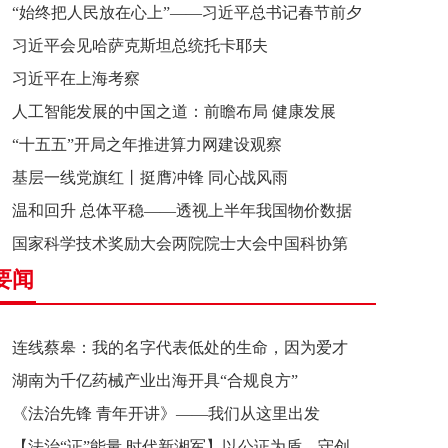
“始终把人民放在心上”——习近平总书记春节前夕
习近平会见哈萨克斯坦总统托卡耶夫
赴辽宁看望慰问基层干部群众纪实
习近平在上海考察
人工智能发展的中国之道：前瞻布局 健康发展
“十五五”开局之年推进算力网建设观察
基层一线党旗红丨挺膺冲锋 同心战风雨
温和回升 总体平稳——透视上半年我国物价数据
国家科学技术奖励大会两院院士大会中国科协第
要闻
十一次全国代表大会在京召开
连线蔡皋：我的名字代表低处的生命，因为爱才
湖南为千亿药械产业出海开具“合规良方”
接近理想的高地
《法治先锋 青年开讲》——我们从这里出发
【法治“证”能量 时代新湘军】以公证为盾，守创