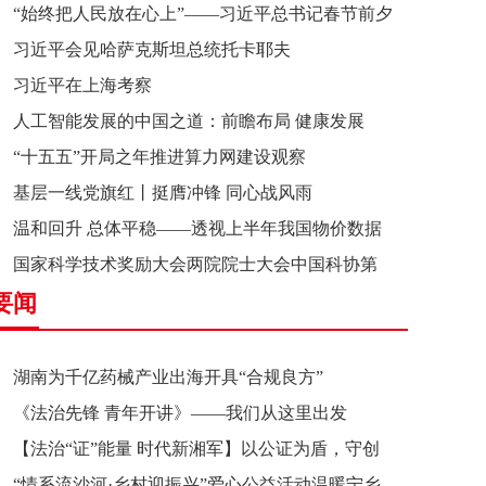
“始终把人民放在心上”——习近平总书记春节前夕
习近平会见哈萨克斯坦总统托卡耶夫
赴辽宁看望慰问基层干部群众纪实
习近平在上海考察
人工智能发展的中国之道：前瞻布局 健康发展
“十五五”开局之年推进算力网建设观察
基层一线党旗红丨挺膺冲锋 同心战风雨
温和回升 总体平稳——透视上半年我国物价数据
国家科学技术奖励大会两院院士大会中国科协第
要闻
十一次全国代表大会在京召开
湖南为千亿药械产业出海开具“合规良方”
《法治先锋 青年开讲》——我们从这里出发
【法治“证”能量 时代新湘军】以公证为盾，守创
“情系流沙河·乡村迎振兴”爱心公益活动温暖宁乡