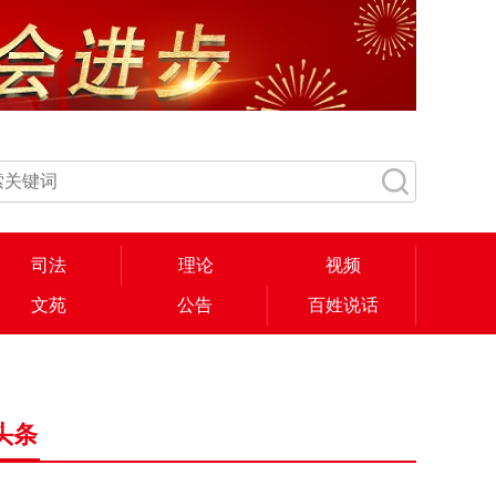
司法
理论
视频
文苑
公告
百姓说话
头条