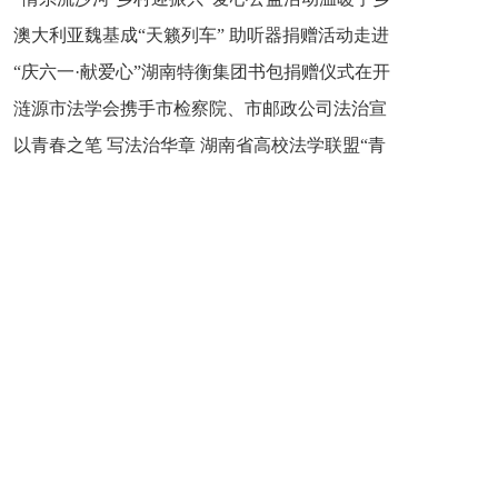
新之魂 湖南青年公证人为知识产权保护筑牢防线
澳大利亚魏基成“天籁列车” 助听器捐赠活动走进
市流沙河镇
“庆六一·献爱心”湖南特衡集团书包捐赠仪式在开
开慧镇
涟源市法学会携手市检察院、市邮政公司法治宣
慧镇举行
以青春之笔 写法治华章 湖南省高校法学联盟“青
讲走进七星街镇仙洞中学
年说法”实践基地揭牌