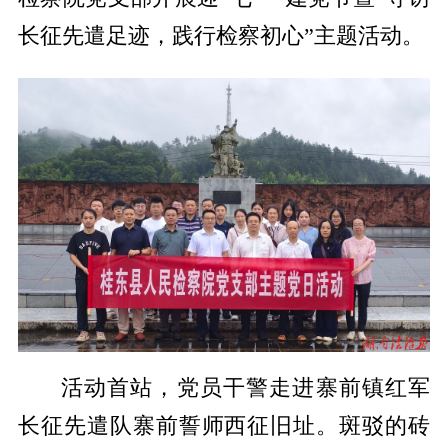
长征先遣足迹，践行检察初心”主题活动。
活动首站，党员干警走进寨前镇红军
长征先遣队寨前誓师西征旧址。斑驳的砖