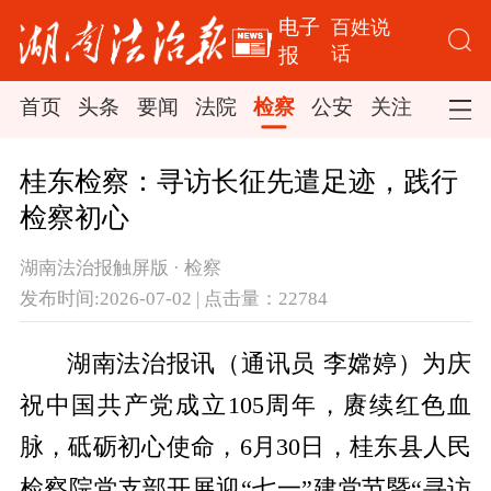
电子
百姓说
话
报
首页
头条
要闻
法院
检察
公安
关注
司法
桂东检察：寻访长征先遣足迹，践行
检察初心
湖南法治报触屏版 · 检察
发布时间:2026-07-02 | 点击量：22784
湖南法治报讯（通讯员 李嫦婷）为庆
祝中国共产党成立105周年，赓续红色血
脉，砥砺初心使命，6月30日，桂东县人民
检察院党支部开展迎“七一”建党节暨“寻访