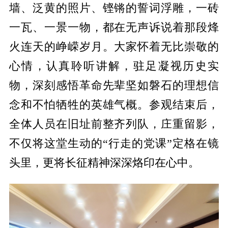
墙、泛黄的照片、铿锵的誓词浮雕，一砖
一瓦、一景一物，都在无声诉说着那段烽
火连天的峥嵘岁月。大家怀着无比崇敬的
心情，认真聆听讲解，驻足凝视历史实
物，深刻感悟革命先辈坚如磐石的理想信
念和不怕牺牲的英雄气概。参观结束后，
全体人员在旧址前整齐列队，庄重留影，
不仅将这堂生动的“行走的党课”定格在镜
头里，更将长征精神深深烙印在心中。