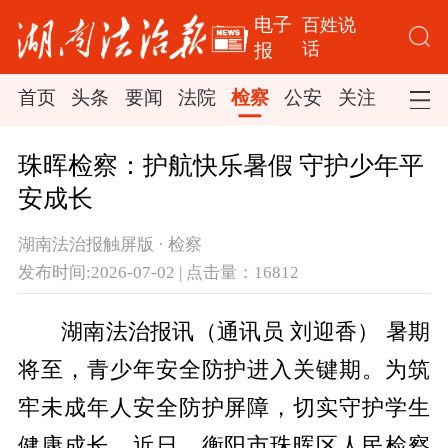
电子
百姓说
话
报
首页
头条
要闻
法院
检察
公安
关注
司法
珠晖检察：护航快乐暑假 守护少年平
安成长
湖南法治报触屏版 · 检察
发布时间:2026-07-02 | 点击量：16812
湖南法治报讯（通讯员 刘迎香）
暑期
将至，青少年安全防护进入关键期。为筑
牢未成年人安全防护屏障，切实守护学生
健康成长，近日，衡阳市珠晖区人民检察