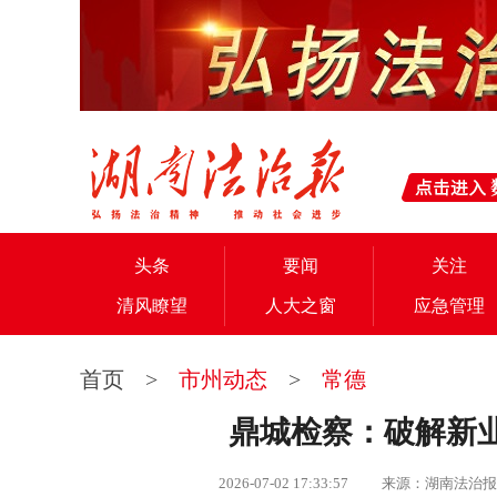
头条
要闻
关注
清风瞭望
人大之窗
应急管理
首页
>
市州动态
>
常德
鼎城检察：破解新
2026-07-02 17:33:57 来源：湖南法