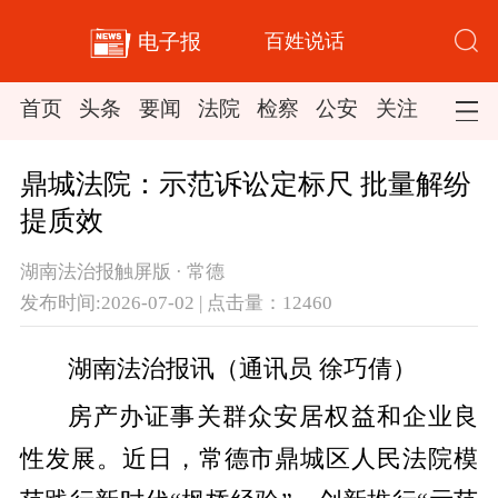
百姓说话
电子报
首页
头条
要闻
法院
检察
公安
关注
司法
鼎城法院：示范诉讼定标尺 批量解纷
提质效
湖南法治报触屏版 · 常德
发布时间:2026-07-02 | 点击量：12460
湖南法治报讯（通讯员 徐巧倩）
房产办证事关群众安居权益和企业良
性发展。近日，常德市鼎城区人民法院模