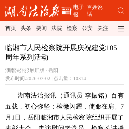
电子
百姓说
话
报
首页
头条
要闻
法院
检察
公安
关注
司法
临湘市人民检察院开展庆祝建党105
周年系列活动
湖南法治报触屏版 · 岳阳
发布时间:2026-07-02 | 点击量：10314
湖南法治报讯（通讯员 李振铭）百有
五载，初心弥坚；检徽闪耀，使命在肩。7
月1日，岳阳临湘市人民检察院组织开展了
表彰大会、走访慰问老党员、检察长讲授