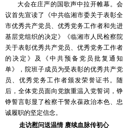
大会在庄严的国歌声中拉开帷幕。会
议首先宣读了《中共临湘市委关于表彰全
市优秀共产党员、优秀党务工作者和先进
基层党组织的决定》《临湘市人民检察院
关于表彰优秀共产党员、优秀党务工作者
的决定》及《中共预备党员批复通知
单》，院班子成员为受表彰的优秀共产党
员、优秀党务工作者颁发荣誉证书。随
后，全体党员面向党旗重温入党誓词，铮
铮誓言彰显了检察干警永葆政治本色、忠
诚履职的坚定信念。
走访慰问送温情 赓续血脉传初心