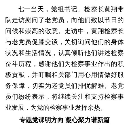
七一当天，党组书记、检察长黄翔带
队走访慰问了老党员，向他们致以节日的
问候和崇高的敬意。走访中，黄翔检察长
与老党员促膝交谈，关切询问他们的身体
状况和生活情况，认真倾听他们讲述检察
奋斗历程，感谢他们为检察事业作出的积
极贡献，并叮嘱相关部门用心用情做好服
务保障，切实为老党员们排忧解难。老党
员们纷纷表示，将继续关注和支持检察事
业发展，为党的检察事业发挥余热。
专题党课明方向 凝心聚力谱新篇