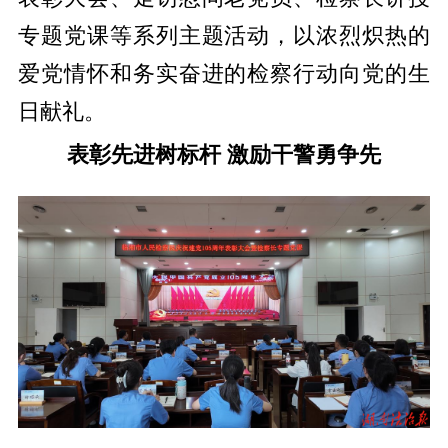
专题党课等系列主题活动，以浓烈炽热的
爱党情怀和务实奋进的检察行动向党的生
日献礼。
表彰先进树标杆 激励干警勇争先