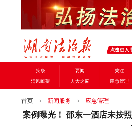
头条
要闻
关注
清风瞭望
人大之窗
应急管理
首页
>
新闻服务
>
应急管理
案例曝光！ 邵东一酒店未按