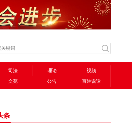
司法
理论
视频
文苑
公告
百姓说话
头条