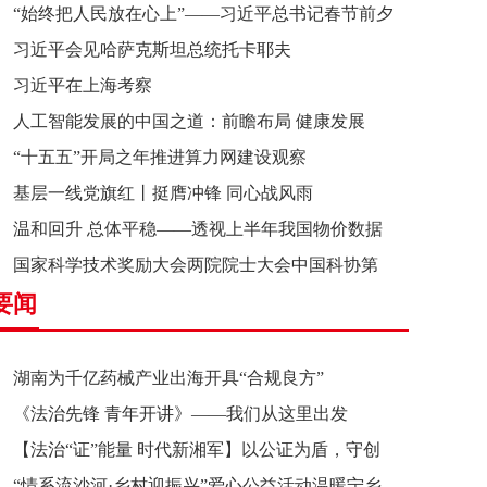
“始终把人民放在心上”——习近平总书记春节前夕
习近平会见哈萨克斯坦总统托卡耶夫
赴辽宁看望慰问基层干部群众纪实
习近平在上海考察
人工智能发展的中国之道：前瞻布局 健康发展
“十五五”开局之年推进算力网建设观察
基层一线党旗红丨挺膺冲锋 同心战风雨
温和回升 总体平稳——透视上半年我国物价数据
国家科学技术奖励大会两院院士大会中国科协第
要闻
十一次全国代表大会在京召开
湖南为千亿药械产业出海开具“合规良方”
《法治先锋 青年开讲》——我们从这里出发
【法治“证”能量 时代新湘军】以公证为盾，守创
“情系流沙河·乡村迎振兴”爱心公益活动温暖宁乡