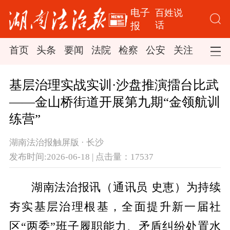
电子
百姓说
话
报
首页
头条
要闻
法院
检察
公安
关注
司法
基层治理实战实训·沙盘推演擂台比武
——金山桥街道开展第九期“金领航训
练营”
湖南法治报触屏版 · 长沙
发布时间:2026-06-18 | 点击量：17537
湖南法治报讯（通讯员 史恵）为持续
夯实基层治理根基，全面提升新一届社
区“两委”班子履职能力、矛盾纠纷处置水