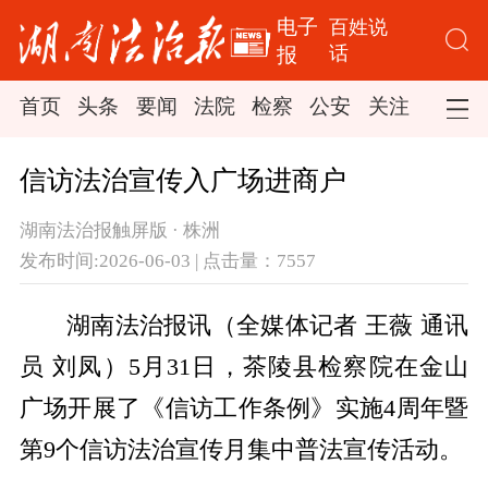
电子
百姓说
话
报
首页
头条
要闻
法院
检察
公安
关注
司法
信访法治宣传入广场进商户
湖南法治报触屏版 · 株洲
发布时间:2026-06-03 | 点击量：7557
湖南法治报讯（全媒体记者 王薇 通讯
员 刘凤）5月31日，茶陵县检察院在金山
广场开展了《信访工作条例》实施4周年暨
第9个信访法治宣传月集中普法宣传活动。