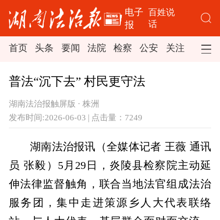
电子
百姓说
话
报
首页
头条
要闻
法院
检察
公安
关注
司法
普法“沉下去” 村民更守法
湖南法治报触屏版 · 株洲
发布时间:2026-06-03 | 点击量：7249
湖南法治报讯（全媒体记者 王薇 通讯
员 张毅）5月29日，炎陵县检察院主动延
伸法律监督触角，联合当地法官组成法治
服务团，集中走进策源乡人大代表联络