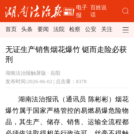
电子
百姓说
话
报
首页
头条
要闻
法院
检察
公安
关注
司法
无证生产销售烟花爆竹 铤而走险必获
刑
湖南法治报触屏版 · 岳阳
发布时间:2026-06-02 | 点击量：8378
湖南法治报讯（通讯员 陈彬彬）烟花
爆竹属于国家严格管控的易燃易爆危险物
品，其生产、储存、销售、运输全流程都
必须依法取得相关行政许可，丝毫不得触