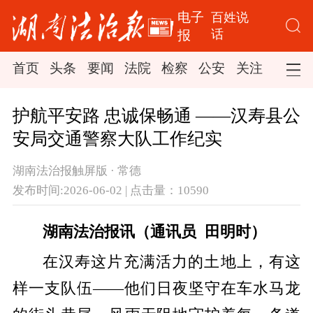
电子
百姓说
话
报
首页
头条
要闻
法院
检察
公安
关注
司法
护航平安路 忠诚保畅通 ——汉寿县公
安局交通警察大队工作纪实
湖南法治报触屏版 · 常德
发布时间:2026-06-02 | 点击量：10590
湖南法治报讯（通讯员 田明时）
在汉寿这片充满活力的土地上，有这
样一支队伍——他们日夜坚守在车水马龙