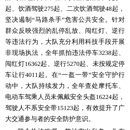
起、饮酒驾驶275起、二次饮酒驾驶48起，
坚决遏制“马路杀手”危害公共安全
。针对
群众反映强烈的乱停乱放、闯红灯、逆行
等违法行为，大队充分利用科技手段开展
非现场执法，全年抓拍违法停车
3238起、
闯红灯16362起、逆行5270起、未按规定停
车让行4011起
。
在
“一盔一带”安全守护行
动中，大队持续发力，全年查处摩托车、
电动车驾乘人员未佩戴安全头盔16224起，
驾驶人不系安全带15123起，有效提升了广
大交通参与者的安全防护意识
。