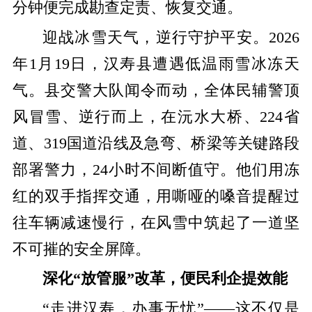
分钟便完成勘查定责、恢复交通。
迎战冰雪天气，逆行守护平安。
2026
年1月19日，汉寿县遭遇低温雨雪冰冻天
气。县交警大队闻令而动，全体民辅警顶
风冒雪、逆行而上，在沅水大桥、224省
道、319国道沿线及急弯、桥梁等关键路段
部署警力，24小时不间断值守
。他们用冻
红的双手指挥交通，用嘶哑的嗓音提醒过
往车辆减速慢行，在风雪中筑起了一道坚
不可摧的安全屏障。
深化“放管服”改革，便民利企提效能
“走进汉寿，办事无忧”——这不仅是