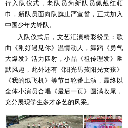
行入队仪式，老队员为新队员佩戴红领
巾，新队员面向队旗庄严宣誓，正式加入
中国少年先锋队。
入队仪式后，文艺汇演精彩纷呈：歌
曲《刚好遇见你》温情动人，舞蹈《勇气
大爆发》活力四射，小品《祖传理发》幽
默风趣，此外还有《阳光男孩阳光女孩》
《我的纸飞机》等节目轮番上演，最终以
全体小演员合唱《最后一页》圆满收尾，
充分展现学生多才多艺的风采。