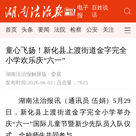
电子
百姓说
话
报
首页
头条
要闻
法院
检察
公安
关注
司法
童心飞扬！新化县上渡街道金字完全
小学欢乐庆“六一”
湖南法治报触屏版 · 娄底
发布时间:2026-06-02 | 点击量：7615
湖南法治报讯（通讯员 伍娟）5月29
日，新化县上渡街道金字完全小学举办
庆“六一”国际儿童节暨新少先队员入队仪
式，全校师生共同参与。