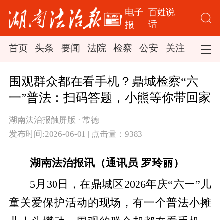
电子
百姓说
话
报
首页
头条
要闻
法院
检察
公安
关注
司法
围观群众都在看手机？鼎城检察“六
一”普法：扫码答题，小熊等你带回家
湖南法治报触屏版 · 常德
发布时间:2026-06-01 | 点击量：9383
湖南法治报讯（通讯员 罗玲丽）
5月30日，在鼎城区2026年庆“六一”儿
童关爱保护活动的现场，有一个普法小摊