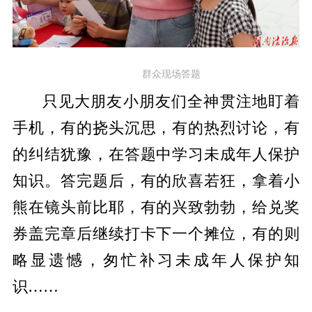
群众现场答题
只见大朋友小朋友们全神贯注地盯着
手机，有的挠头沉思，有的热烈讨论，有
的纠结犹豫，在答题中学习未成年人保护
知识。答完题后，有的欣喜若狂，拿着小
熊在镜头前比耶，有的兴致勃勃，给兑奖
券盖完章后继续打卡下一个摊位，有的则
略显遗憾，匆忙补习未成年人保护知
识……