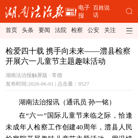
电子
百姓说
话
报
首页
头条
要闻
法院
检察
公安
关注
司法
检爱四十载 携手向未来——澧县检察
开展六一儿童节主题趣味活动
湖南法治报触屏版 · 常德
发布时间:2026-06-01 | 点击量：9527
湖南法治报讯（通讯员 孙一铭）
在“六一”国际儿童节来临之际，恰逢
未成年人检察工作创建40周年，澧县人民