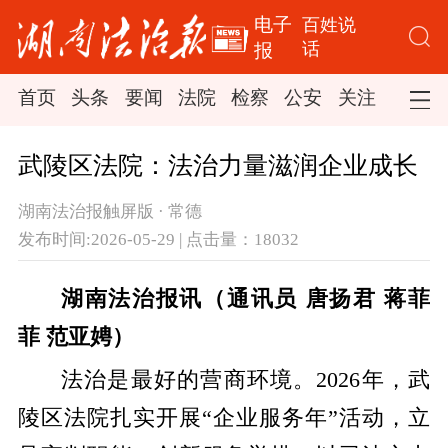
电子
百姓说
话
报
首页
头条
要闻
法院
检察
公安
关注
司法
武陵区法院：法治力量滋润企业成长
湖南法治报触屏版 · 常德
发布时间:2026-05-29 | 点击量：18032
湖南法治报讯（通讯员 唐扬君 蒋菲
菲 范亚娉）
法治是最好的营商环境。2026年，武
陵区法院扎实开展“企业服务年”活动，立