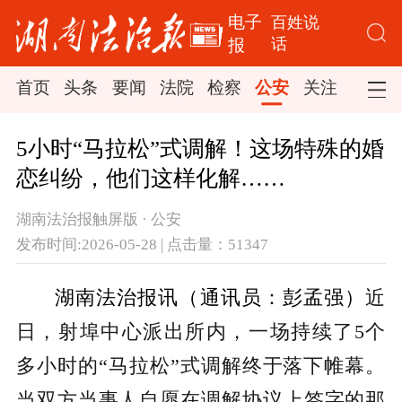
电子
百姓说
话
报
首页
头条
要闻
法院
检察
公安
关注
司法
5小时“马拉松”式调解！这场特殊的婚
恋纠纷，他们这样化解……
湖南法治报触屏版 · 公安
发布时间:2026-05-28 | 点击量：51347
湖南法治报讯（通讯员：彭孟强）
近
日，射埠中心派出所内，一场持续了5个
多小时的“马拉松”式调解终于落下帷幕。
当双方当事人自愿在调解协议上签字的那