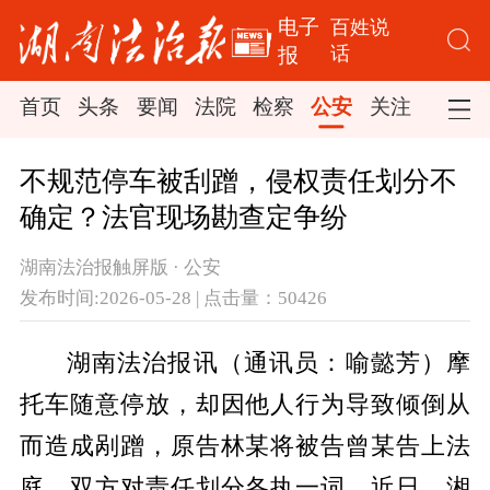
电子
百姓说
话
报
首页
头条
要闻
法院
检察
公安
关注
司法
不规范停车被刮蹭，侵权责任划分不
确定？法官现场勘查定争纷
湖南法治报触屏版 · 公安
发布时间:2026-05-28 | 点击量：50426
湖南法治报讯（通讯员：喻懿芳）摩
托车随意停放，却因他人行为导致倾倒从
而造成剐蹭，原告林某将被告曾某告上法
庭，双方对责任划分各执一词。近日，湘