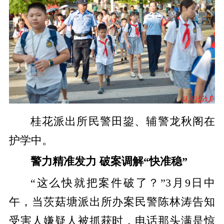
桂花派出所民警田鋆、辅警龙秋阁在
护学中。
警力精准发力 破案调解“快准稳”
“这么快就把案件破了？”3月9日中
午，当茨菇塘派出所办案民警陈林涛告知
受害人嫌疑人被抓获时，电话那头满是惊