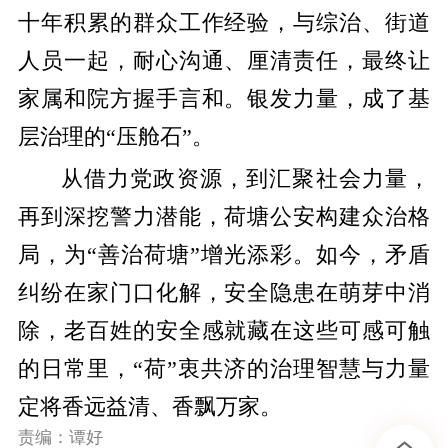
十年积累的群众工作经验，与综治、街道
人员一起，耐心沟通、厘清责任，最终让
家属和院方握手言和。银发力量，成了基
层治理的“压舱石”。
从借力党政资源，到汇聚社会力量，
再到深挖警力潜能，荷塘公安构建众治格
局，为“善治荷塘”增光添彩。如今，矛盾
纠纷在家门口化解，安全隐患在萌芽中消
除，老百姓的安全感就藏在这些可感可触
的日常里，“荷”衷共济的治理智慧与力量
定将香远益清、香飘万家。
责编：谭好