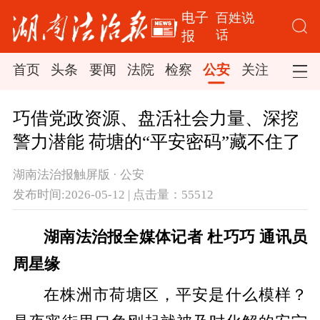
电子
百姓说
话
报
首页
头条
要闻
法院
检察
公安
关注
司法
巧借党政资源、盘活社会力量、深挖
警力潜能 荷塘的“平安密码”藏不住了
湖南法治报触屏版 · 公安
发布时间:2026-05-12 | 点击量：55512
湖南法治报全媒体记者 杜巧巧 通讯员
周星缘
在株洲市荷塘区，平安是什么模样？